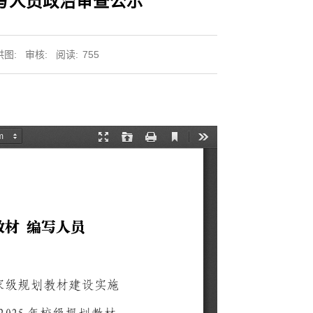
编写人员政治审查公示
供图:
审核:
阅读:
755